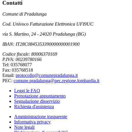
Contatti
Comune di Pradalunga
Cod. Univoco Fatturazione Elettronica UFI9UC
via S. Martino, 24 - 24020 Pradalunga (BG)
IBAN: IT28C0845353390000000001900
Codice fiscale: 80006370169
P.IVA: 00239780166
Tel: 035768077
Fax: 035768518
Email:
protocollo@comunepradalunga.it
PEC:
comune.pradalunga@pec.regione.lombardia.it
Leggi le FAQ
Prenotazione appuntamento
Segnalazione disservizio
Richiesta d'assistenza
Amministrazione trasparente
Informativa privacy
Note legali